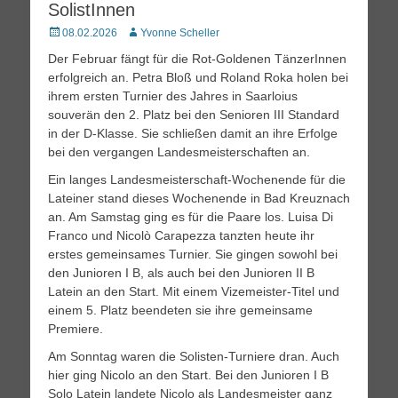
SolistInnen
Posted
Autor
08.02.2026
Yvonne Scheller
on
Der Februar fängt für die Rot-Goldenen TänzerInnen
erfolgreich an. Petra Bloß und Roland Roka holen bei
ihrem ersten Turnier des Jahres in Saarloius
souverän den 2. Platz bei den Senioren III Standard
in der D-Klasse. Sie schließen damit an ihre Erfolge
bei den vergangen Landesmeisterschaften an.
Ein langes Landesmeisterschaft-Wochenende für die
Lateiner stand dieses Wochenende in Bad Kreuznach
an. Am Samstag ging es für die Paare los. Luisa Di
Franco und Nicolò Carapezza tanzten heute ihr
erstes gemeinsames Turnier. Sie gingen sowohl bei
den Junioren I B, als auch bei den Junioren II B
Latein an den Start. Mit einem Vizemeister-Titel und
einem 5. Platz beendeten sie ihre gemeinsame
Premiere.
Am Sonntag waren die Solisten-Turniere dran. Auch
hier ging Nicolo an den Start. Bei den Junioren I B
Solo Latein landete Nicolo als Landesmeister ganz