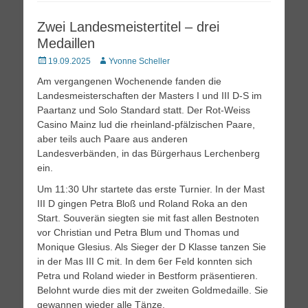
Zwei Landesmeistertitel – drei
Medaillen
Posted
Autor
19.09.2025
Yvonne Scheller
on
Am vergangenen Wochenende fanden die
Landesmeisterschaften der Masters I und III D-S im
Paartanz und Solo Standard statt. Der Rot-Weiss
Casino Mainz lud die rheinland-pfälzischen Paare,
aber teils auch Paare aus anderen
Landesverbänden, in das Bürgerhaus Lerchenberg
ein.
Um 11:30 Uhr startete das erste Turnier. In der Mast
III D gingen Petra Bloß und Roland Roka an den
Start. Souverän siegten sie mit fast allen Bestnoten
vor Christian und Petra Blum und Thomas und
Monique Glesius. Als Sieger der D Klasse tanzen Sie
in der Mas III C mit. In dem 6er Feld konnten sich
Petra und Roland wieder in Bestform präsentieren.
Belohnt wurde dies mit der zweiten Goldmedaille. Sie
gewannen wieder alle Tänze.