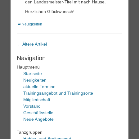
den Landesmeister-Titel mit nach Hause.
Herzlichen Glückwunsch!
Kategorien
Neuigkeiten
Artikel-
←
Ältere Artikel
Navigation
Navigation
Hauptmenü
Startseite
Neuigkeiten
aktuelle Termine
Trainingsangebot und Trainingsorte
Mitgliedschaft
Vorstand
Geschäftsstelle
Neue Angebote
Tanzgruppen
Hobby- und Breitensport