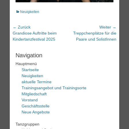
Kategorien
Neuigkeiten
Beitrags-
← Zurück
Weiter →
Vorheriger
Nächster
Grandiose Auftritte beim
Treppchenplätze für die
Navigation
Beitrag:
Beitrag:
Kindertanzfestival 2025
Paare und SolistInnen
Navigation
Hauptmenü
Startseite
Neuigkeiten
aktuelle Termine
Trainingsangebot und Trainingsorte
Mitgliedschaft
Vorstand
Geschäftsstelle
Neue Angebote
Tanzgruppen