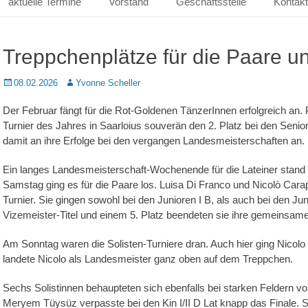
aktuelle Termine
Vorstand
Geschäftsstelle
Kontakt
Treppchenplätze für die Paare un
Posted
Autor
08.02.2026
Yvonne Scheller
on
Der Februar fängt für die Rot-Goldenen TänzerInnen erfolgreich an.
Turnier des Jahres in Saarloius souverän den 2. Platz bei den Senior
damit an ihre Erfolge bei den vergangen Landesmeisterschaften an.
Ein langes Landesmeisterschaft-Wochenende für die Lateiner stan
Samstag ging es für die Paare los. Luisa Di Franco und Nicolò Car
Turnier. Sie gingen sowohl bei den Junioren I B, als auch bei den Jun
Vizemeister-Titel und einem 5. Platz beendeten sie ihre gemeinsam
Am Sonntag waren die Solisten-Turniere dran. Auch hier ging Nicolo 
landete Nicolo als Landesmeister ganz oben auf dem Treppchen.
Sechs Solistinnen behaupteten sich ebenfalls bei starken Feldern v
Meryem Tüysüz verpasste bei den Kin I/II D Lat knapp das Finale. 