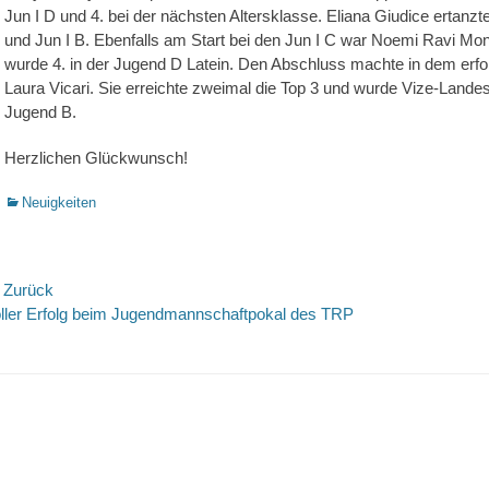
Jun I D und 4. bei der nächsten Altersklasse. Eliana Giudice ertanzt
und Jun I B. Ebenfalls am Start bei den Jun I C war Noemi Ravi Mon
wurde 4. in der Jugend D Latein. Den Abschluss machte in dem erfol
Laura Vicari. Sie erreichte zweimal die Top 3 und wurde Vize-Landes
Jugend B.
Herzlichen Glückwunsch!
Kategorien
Neuigkeiten
eitrags-
 Zurück
rheriger
Nächste
ller Erfolg beim Jugendmannschaftpokal des TRP
avigation
itrag:
Beitrag: