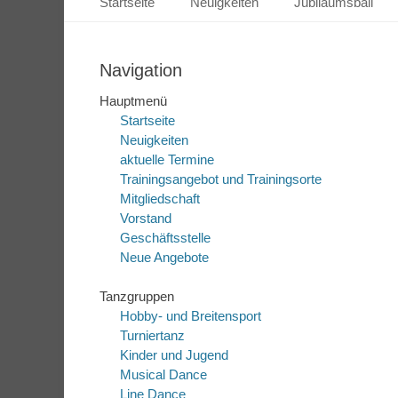
Startseite
Neuigkeiten
Jubiläumsball
Inhalt
springen
Navigation
Hauptmenü
Startseite
Neuigkeiten
aktuelle Termine
Trainingsangebot und Trainingsorte
Mitgliedschaft
Vorstand
Geschäftsstelle
Neue Angebote
Tanzgruppen
Hobby- und Breitensport
Turniertanz
Kinder und Jugend
Musical Dance
Line Dance