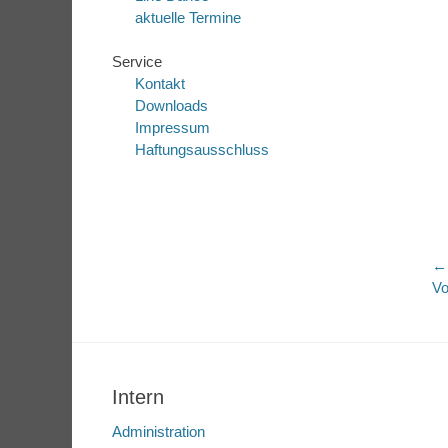
aktuelle Termine
Service
Kontakt
Downloads
Impressum
Haftungsausschluss
B
←
Vo
Vo
N
Be
Intern
Administration