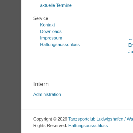
aktuelle Termine
Service
Kontakt
Downloads
Impressum
B
←
Haftungsausschluss
Vo
Er
N
Be
J
Intern
Administration
Copyright © 2026
Tanzsportclub Ludwigshafen / W
Rights Reserved.
Haftungsausschluss