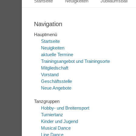
Startseite
Neuigkeiten
Jubiläumsball
Inhalt
springen
Navigation
Hauptmenü
Startseite
Neuigkeiten
aktuelle Termine
Trainingsangebot und Trainingsorte
Mitgliedschaft
Vorstand
Geschäftsstelle
Neue Angebote
Tanzgruppen
Hobby- und Breitensport
Turniertanz
Kinder und Jugend
Musical Dance
Line Dance