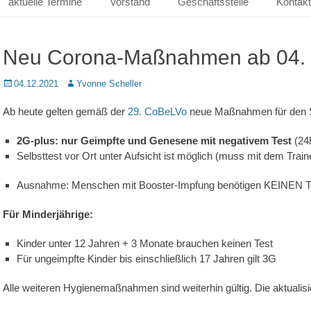
aktuelle Termine
Vorstand
Geschäftsstelle
Kontakt
Neu Corona-Maßnahmen ab 04.
Posted
Autor
04.12.2021
Yvonne Scheller
on
Ab heute gelten gemäß der
29. CoBeLVo
neue Maßnahmen für den Sp
2G-plus: nur Geimpfte und Genesene mit negativem Test
(24h
Selbsttest vor Ort unter Aufsicht ist möglich (muss mit dem Tra
Ausnahme: Menschen mit Booster-Impfung benötigen KEINEN Test
Für Minderjährige:
Kinder unter 12 Jahren + 3 Monate brauchen keinen Test
Für ungeimpfte Kinder bis einschließlich 17 Jahren gilt 3G
Alle weiteren Hygienemaßnahmen sind weiterhin gültig. Die aktualis