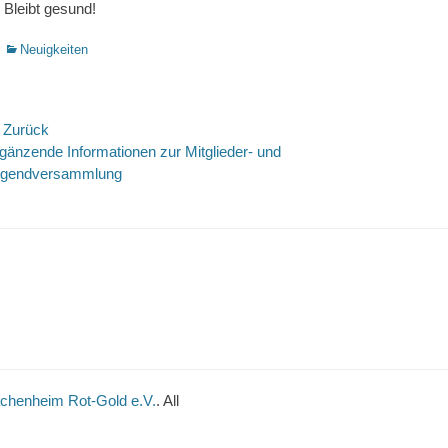
Bleibt gesund!
Kategorien
Neuigkeiten
eitrags-
 Zurück
rheriger
Nächste
gänzende Informationen zur Mitglieder- und
avigation
itrag:
Beitrag:
ugendversammlung
achenheim Rot-Gold e.V.
. All