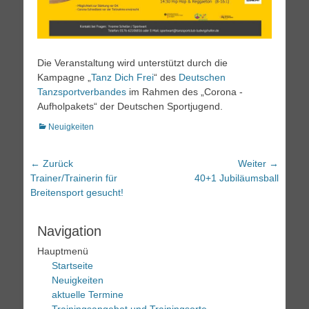
Die Veranstaltung wird unterstützt durch die
Kampagne „
Tanz Dich Frei
“ des
Deutschen
Tanzsportverbandes
im Rahmen des „Corona -
Aufholpakets“ der Deutschen Sportjugend.
Kategorien
Neuigkeiten
Beitrags-
← Zurück
Weiter →
Vorheriger
Nächster
Trainer/Trainerin für
40+1 Jubiläumsball
Navigation
Beitrag:
Beitrag:
Breitensport gesucht!
Navigation
Hauptmenü
Startseite
Neuigkeiten
aktuelle Termine
Trainingsangebot und Trainingsorte