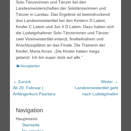
Solo-Tänzerinnen und Tänzer bei den
Landesmeisterschaften der Solotänzerinnen und
Tänzer in Landau. Das Ergebnis ist beeindruckend:
drei Landesmeistertitel bei den Kindern D Latein,
Kinder C Latein und Jun II D Latein. Dazu haben sich
die Ludwigshafener Solo-Tänzerinnen und Tänzer
zwei Vizemeistertitel ertanzt, finalteilnahem und
Anschlussplätze an das Finale. Die Trainerin der
Kinder, Maria Arces: „Die Kinder haben mega
getanzt. Ich bin super stolz auf alle.“
Kategorien
Neuigkeiten
Beitrags-
← Zurück
Weiter →
Vorheriger
Nächster
Ab 20. Februar |
Landesmeistertitel geht
Navigation
Beitrag:
Beitrag:
Anfängerkurs Paartanz
nach Ludwigshafen
Navigation
Hauptmenü
Startseite