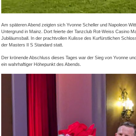
Am späteren Abend zeigten sich Yvonne Scheller und Napoleon Wit
Untergrund in Mainz. Dort feierte der Tanzclub Rot-Weiss Casino Ma
Jubiläumsball. In der prachtvollen Kulisse des Kurfürstlichen Schl
der Masters II S Standard statt.
Der krönende Abschluss dieses Tages war der Sieg von Yvonne und N
ein wahrhaftiger Höhepunkt des Abends.