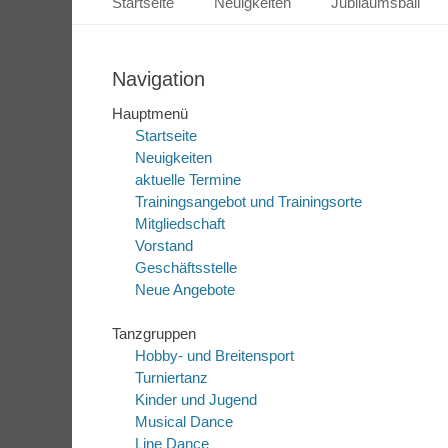
Startseite
Neuigkeiten
Jubiläumsball
Inhalt
springen
Navigation
Hauptmenü
Startseite
Neuigkeiten
aktuelle Termine
Trainingsangebot und Trainingsorte
Mitgliedschaft
Vorstand
Geschäftsstelle
Neue Angebote
Tanzgruppen
Hobby- und Breitensport
Turniertanz
Kinder und Jugend
Musical Dance
Line Dance