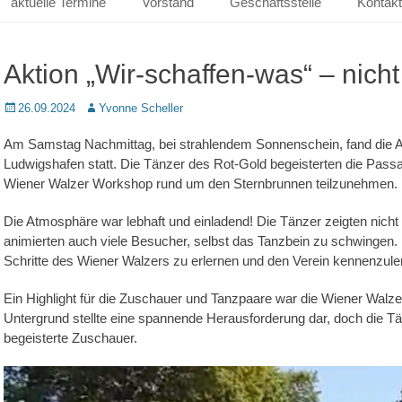
aktuelle Termine
Vorstand
Geschäftsstelle
Kontakt
Aktion „Wir-schaffen-was“ – nicht
Posted
Autor
26.09.2024
Yvonne Scheller
on
Am Samstag Nachmittag, bei strahlendem Sonnenschein, fand die Ak
Ludwigshafen statt. Die Tänzer des Rot-Gold begeisterten die Pass
Wiener Walzer Workshop rund um den Sternbrunnen teilzunehmen.
Die Atmosphäre war lebhaft und einladend! Die Tänzer zeigten nicht
animierten auch viele Besucher, selbst das Tanzbein zu schwingen. D
Schritte des Wiener Walzers zu erlernen und den Verein kennenzule
Ein Highlight für die Zuschauer und Tanzpaare war die Wiener Wal
Untergrund stellte eine spannende Herausforderung dar, doch die Tä
begeisterte Zuschauer.