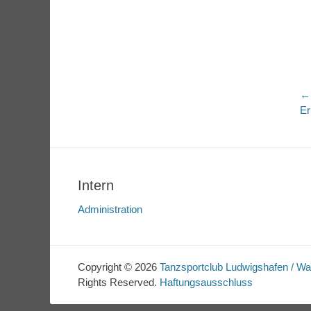
B
←
Vo
Er
N
Be
Intern
Administration
Copyright © 2026
Tanzsportclub Ludwigshafen / W
Rights Reserved.
Haftungsausschluss