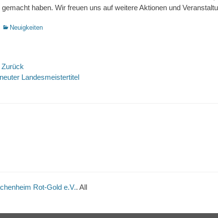
gemacht haben. Wir freuen uns auf weitere Aktionen und Veranstal
Kategorien
Neuigkeiten
eitrags-
 Zurück
rheriger
Nächste
neuter Landesmeistertitel
avigation
itrag:
Beitrag:
achenheim Rot-Gold e.V.
. All